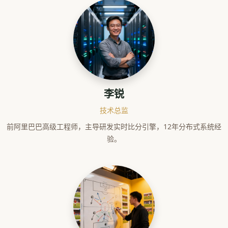
技术总监李锐肖像
李锐
技术总监
前阿里巴巴高级工程师，主导研发实时比分引擎，12年分布式系统经
验。