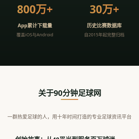
800万+
30万+
App累计下载量
历史比赛数据库
覆盖iOS与Android
自2015年起完整归档
关于90分钟足球网
一群热爱足球的人，用十年时间打造的专业足球资讯平台