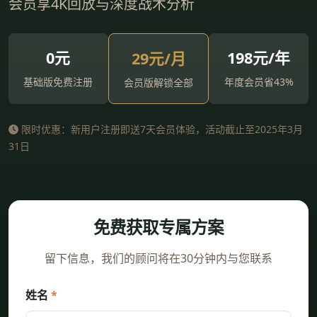
会员享4K回放与深度战术分析
0元
198元/年
29元/月
基础版免费注册
年度会员省43%
会员版解锁全部
限时优惠：新用户注册即送7天会员体验，活动截止至2025年3月
31日
免费获取专属方案
留下信息，我们的顾问将在30分钟内与您联系
姓名
*