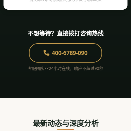
不想等待？直接拨打咨询热线
400-6789-090
客服团队7×24小时在线，响应不超过90秒
最新动态与深度分析