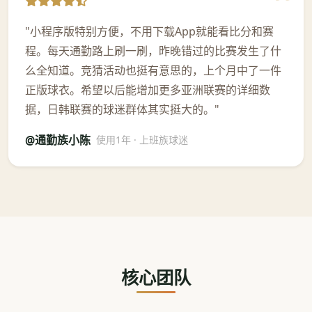
"小程序版特别方便，不用下载App就能看比分和赛
程。每天通勤路上刷一刷，昨晚错过的比赛发生了什
么全知道。竞猜活动也挺有意思的，上个月中了一件
正版球衣。希望以后能增加更多亚洲联赛的详细数
据，日韩联赛的球迷群体其实挺大的。"
@通勤族小陈
使用1年 · 上班族球迷
核心团队