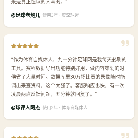
来是真正懂球的人写的。"
@足球老炮儿
使用3年 · 资深球迷
"作为体育自媒体人，九十分钟足球网是我每天必刷的
工具。赛程数据导出功能特别好用，做内容策划的时
候省了大量时间。数据库里30万场比赛的录像随时能
调出来查资料，这个太强了。客服响应也快，有一次
凌晨两点反馈问题，五分钟就回复了。"
@球评人阿杰
使用2年 · 体育自媒体人