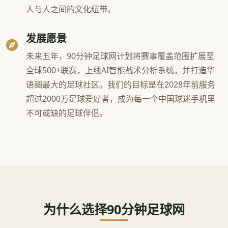
人与人之间的文化纽带。
发展愿景
未来五年，90分钟足球网计划将赛事覆盖范围扩展至
全球500+联赛，上线AI智能战术分析系统，并打造华
语圈最大的足球社区。我们的目标是在2028年前服务
超过2000万足球爱好者，成为每一个中国球迷手机里
不可或缺的足球伴侣。
为什么选择90分钟足球网