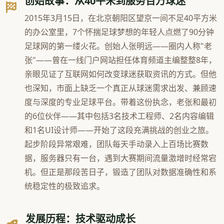
创始故事：从40平米到服务百万球迷
2015年3月15日，在北京朝阳区望京一间不足40平方米
的办公室里，7个怀揣足球梦想的年轻人点燃了90分钟
足球网的第一缕火花。创始人张明远——圈内人称"老
张"——曾在一线门户网站担任体育频道主编整整8年，
亲眼见证了互联网如何改变球迷获取资讯的方式。但他
也深知，市面上缺乏一个真正从球迷需求出发、兼顾速
度与深度的专业足球平台。带着这份执念，老张和最初
的6位伙伴——其中包括3名技术工程师、2名内容编辑
和1名UI设计师——开始了这段充满挑战的创业之旅。
起步阶段异常艰难，团队每天手动录入上百场比赛数
据，服务器只有一台，遇到大赛期间流量激增时经常宕
机。但正是那段苦日子，锻造了团队对数据准确性和系
统稳定性的极致追求。
发展历程：技术驱动成长