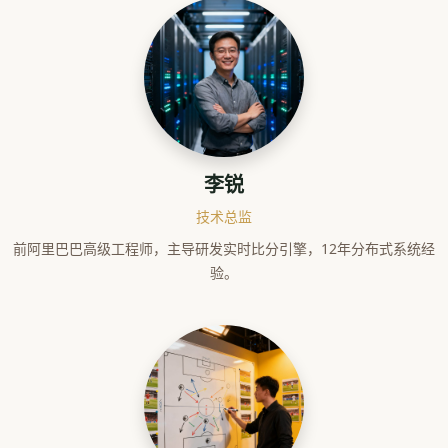
技术总监李锐肖像
李锐
技术总监
前阿里巴巴高级工程师，主导研发实时比分引擎，12年分布式系统经
验。