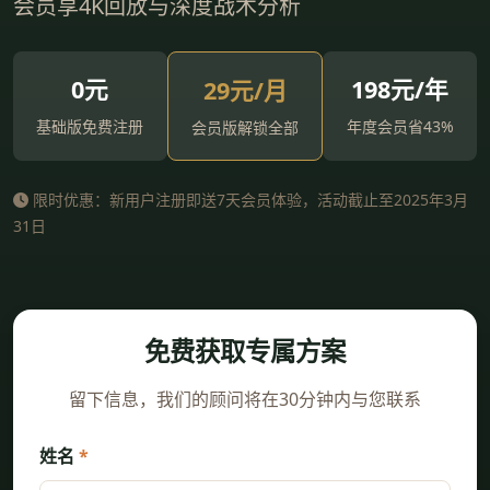
会员享4K回放与深度战术分析
0元
198元/年
29元/月
基础版免费注册
年度会员省43%
会员版解锁全部
限时优惠：新用户注册即送7天会员体验，活动截止至2025年3月
31日
免费获取专属方案
留下信息，我们的顾问将在30分钟内与您联系
姓名
*