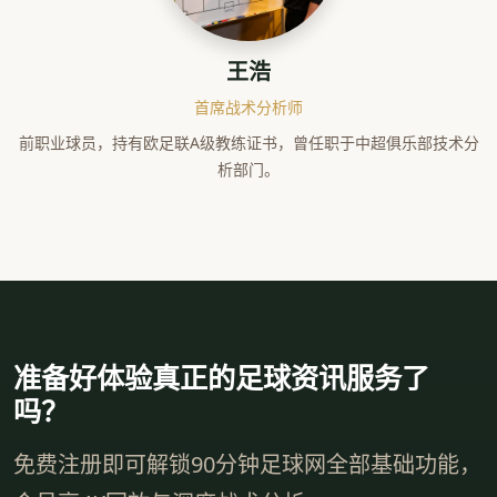
首席分析师王浩肖像
王浩
首席战术分析师
前职业球员，持有欧足联A级教练证书，曾任职于中超俱乐部技术分
析部门。
准备好体验真正的足球资讯服务了
吗？
免费注册即可解锁90分钟足球网全部基础功能，