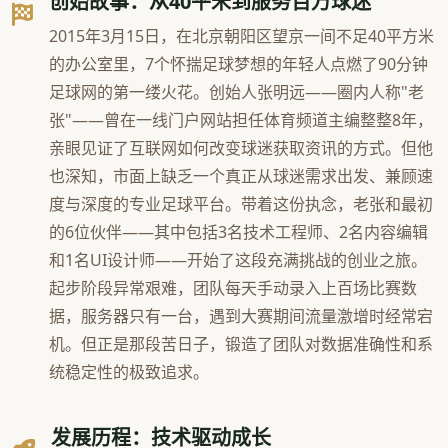
创始故事：从40平米到服务百万球迷
2015年3月15日，在北京朝阳区望京一间不足40平方米
的办公室里，7个怀揣足球梦想的年轻人点燃了90分钟
足球网的第一缕火花。创始人张明远——圈内人称"老
张"——曾在一线门户网站担任体育频道主编整整8年，
亲眼见证了互联网如何改变球迷获取资讯的方式。但他
也深知，市面上缺乏一个真正从球迷需求出发、兼顾速
度与深度的专业足球平台。带着这份执念，老张和最初
的6位伙伴——其中包括3名技术工程师、2名内容编辑
和1名UI设计师——开始了这段充满挑战的创业之旅。
起步阶段异常艰难，团队每天手动录入上百场比赛数
据，服务器只有一台，遇到大赛期间流量激增时经常宕
机。但正是那段苦日子，锻造了团队对数据准确性和系
统稳定性的极致追求。
发展历程：技术驱动成长