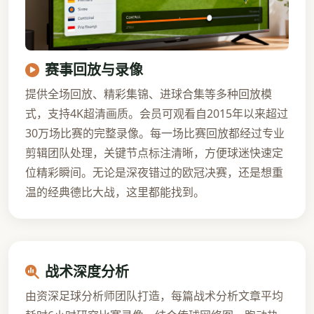
高清赛事回放功能展示
赛事回放与录像
提供全场回放、精彩集锦、进球合集等多种回放模
式，支持4K超清画质。会员可观看自2015年以来超过
30万场比赛的完整录像。每一场比赛回放都经过专业
剪辑团队处理，关键节点标注清晰，方便球迷快速定
位精彩瞬间。无论是深夜错过的欧冠决赛，还是想重
温的经典德比大战，这里都能找到。
战术深度分析
由资深足球分析师团队打造，每篇战术分析文章平均