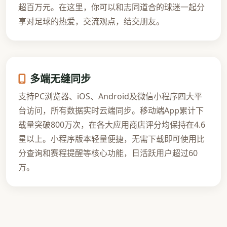
超百万元。在这里，你可以和志同道合的球迷一起分
享对足球的热爱，交流观点，结交朋友。
多端无缝同步
支持PC浏览器、iOS、Android及微信小程序四大平
台访问，所有数据实时云端同步。移动端App累计下
载量突破800万次，在各大应用商店评分均保持在4.6
星以上。小程序版本轻量便捷，无需下载即可使用比
分查询和赛程提醒等核心功能，日活跃用户超过60
万。