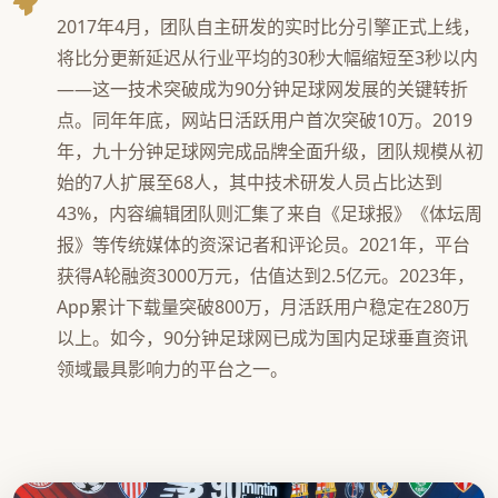
2017年4月，团队自主研发的实时比分引擎正式上线，
将比分更新延迟从行业平均的30秒大幅缩短至3秒以内
——这一技术突破成为90分钟足球网发展的关键转折
点。同年年底，网站日活跃用户首次突破10万。2019
年，九十分钟足球网完成品牌全面升级，团队规模从初
始的7人扩展至68人，其中技术研发人员占比达到
43%，内容编辑团队则汇集了来自《足球报》《体坛周
报》等传统媒体的资深记者和评论员。2021年，平台
获得A轮融资3000万元，估值达到2.5亿元。2023年，
App累计下载量突破800万，月活跃用户稳定在280万
以上。如今，90分钟足球网已成为国内足球垂直资讯
领域最具影响力的平台之一。