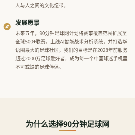
人与人之间的文化纽带。
发展愿景
未来五年，90分钟足球网计划将赛事覆盖范围扩展至
全球500+联赛，上线AI智能战术分析系统，并打造华
语圈最大的足球社区。我们的目标是在2028年前服务
超过2000万足球爱好者，成为每一个中国球迷手机里
不可或缺的足球伴侣。
为什么选择90分钟足球网