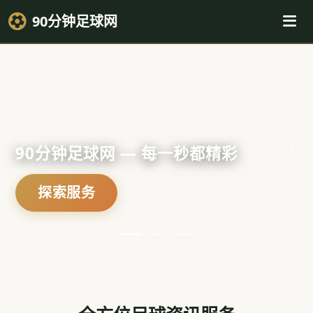
90分钟足球网
90分钟足球网 — 每一秒都精彩
上一张
下一
探索服务