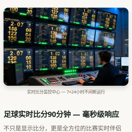
实时比分监控中心 — 7×24小时不间断运行
足球实时比分90分钟 — 毫秒级响应
不只是显示比分，更是全方位的比赛实时伴侣