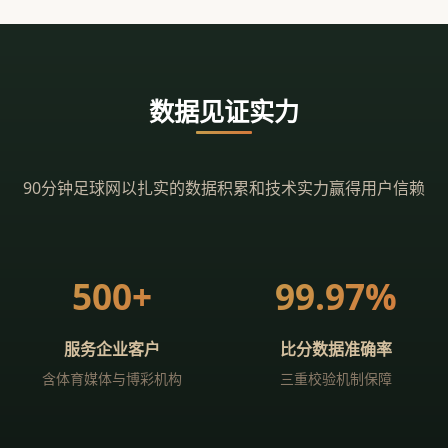
数据见证实力
90分钟足球网以扎实的数据积累和技术实力赢得用户信赖
500+
99.97%
服务企业客户
比分数据准确率
含体育媒体与博彩机构
三重校验机制保障