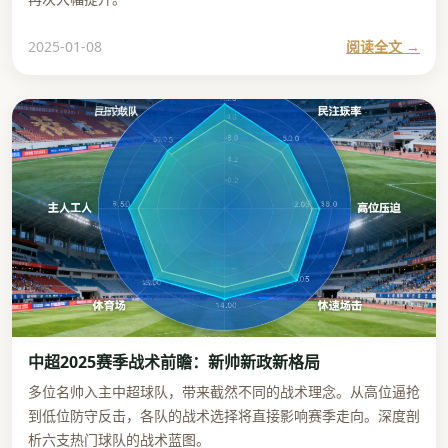
2025-01-08
阅读全文 →
中超新赛季战术前瞻配图
中超2025赛季战术前瞻：新帅新政新格局
多位名帅入主中超球队，带来截然不同的战术理念。从高位逼抢
到低位防守反击，各队的战术选择将直接影响赛季走向。深度剖
析六支热门球队的战术蓝图。