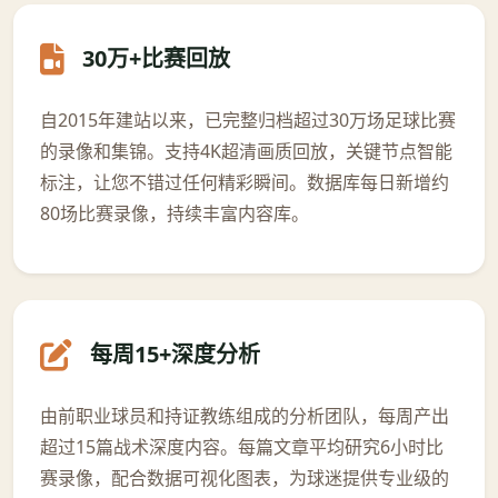
30万+比赛回放
自2015年建站以来，已完整归档超过30万场足球比赛
的录像和集锦。支持4K超清画质回放，关键节点智能
标注，让您不错过任何精彩瞬间。数据库每日新增约
80场比赛录像，持续丰富内容库。
每周15+深度分析
由前职业球员和持证教练组成的分析团队，每周产出
超过15篇战术深度内容。每篇文章平均研究6小时比
赛录像，配合数据可视化图表，为球迷提供专业级的