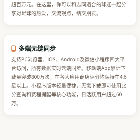
超百万元。在这里，你可以和志同道合的球迷一起分
享对足球的热爱，交流观点，结交朋友。
多端无缝同步
支持PC浏览器、iOS、Android及微信小程序四大平
台访问，所有数据实时云端同步。移动端App累计下
载量突破800万次，在各大应用商店评分均保持在4.6
星以上。小程序版本轻量便捷，无需下载即可使用比
分查询和赛程提醒等核心功能，日活跃用户超过60
万。