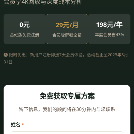
会员享4K回放与深度战术分析
0元
198元/年
29元/月
基础版免费注册
年度会员省43%
会员版解锁全部
限时优惠：新用户注册即送7天会员体验，活动截止至2025年3月
31日
免费获取专属方案
留下信息，我们的顾问将在30分钟内与您联系
姓名
*