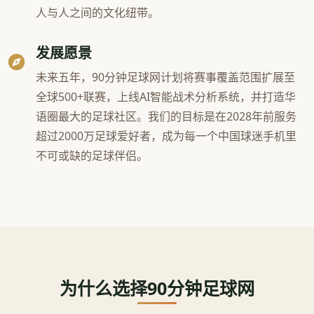
人与人之间的文化纽带。
发展愿景
未来五年，90分钟足球网计划将赛事覆盖范围扩展至
全球500+联赛，上线AI智能战术分析系统，并打造华
语圈最大的足球社区。我们的目标是在2028年前服务
超过2000万足球爱好者，成为每一个中国球迷手机里
不可或缺的足球伴侣。
为什么选择90分钟足球网