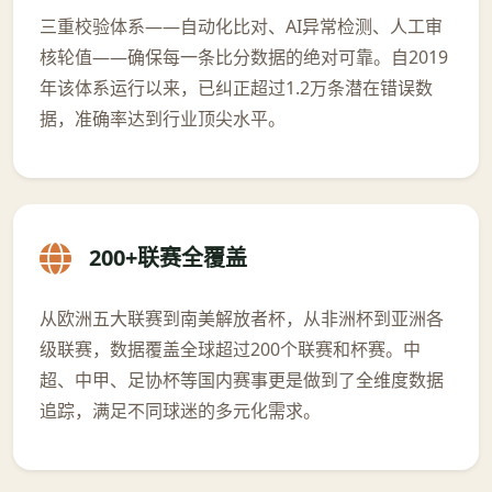
三重校验体系——自动化比对、AI异常检测、人工审
核轮值——确保每一条比分数据的绝对可靠。自2019
年该体系运行以来，已纠正超过1.2万条潜在错误数
据，准确率达到行业顶尖水平。
200+联赛全覆盖
从欧洲五大联赛到南美解放者杯，从非洲杯到亚洲各
级联赛，数据覆盖全球超过200个联赛和杯赛。中
超、中甲、足协杯等国内赛事更是做到了全维度数据
追踪，满足不同球迷的多元化需求。