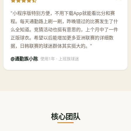
"小程序版特别方便，不用下载App就能看比分和赛
程。每天通勤路上刷一刷，昨晚错过的比赛发生了什
么全知道。竞猜活动也挺有意思的，上个月中了一件
正版球衣。希望以后能增加更多亚洲联赛的详细数
据，日韩联赛的球迷群体其实挺大的。"
@通勤族小陈
使用1年 · 上班族球迷
核心团队