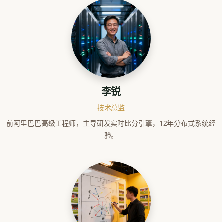
技术总监李锐肖像
李锐
技术总监
前阿里巴巴高级工程师，主导研发实时比分引擎，12年分布式系统经
验。