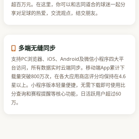
超百万元。在这里，你可以和志同道合的球迷一起分
享对足球的热爱，交流观点，结交朋友。
多端无缝同步
支持PC浏览器、iOS、Android及微信小程序四大平
台访问，所有数据实时云端同步。移动端App累计下
载量突破800万次，在各大应用商店评分均保持在4.6
星以上。小程序版本轻量便捷，无需下载即可使用比
分查询和赛程提醒等核心功能，日活跃用户超过60
万。