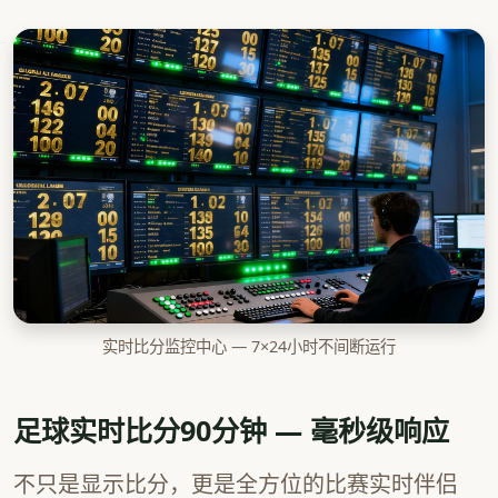
实时比分监控中心 — 7×24小时不间断运行
足球实时比分90分钟 — 毫秒级响应
不只是显示比分，更是全方位的比赛实时伴侣