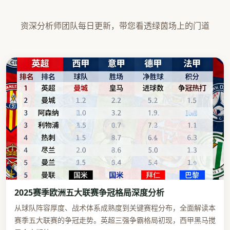
资深分析师团队每日更新，带您看透绿茵场上的门道
2025赛季五大联赛争冠格局分析配图
2025赛季欧洲五大联赛争冠格局深度分析
从球队阵容厚度、战术体系成熟度到关键赛程分布，全面解读本
赛季五大联赛的争冠走势。英超三强争霸格局初现，西甲黑马搅