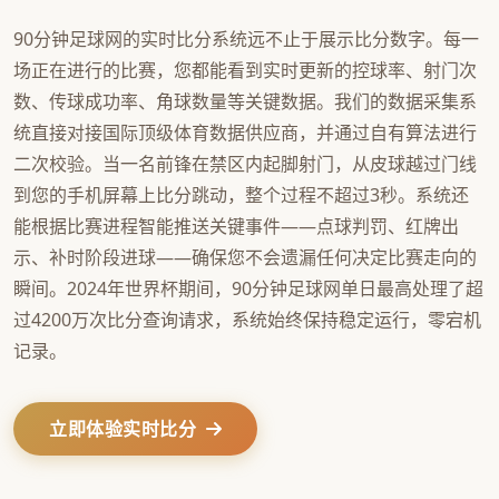
90分钟足球网的实时比分系统远不止于展示比分数字。每一
场正在进行的比赛，您都能看到实时更新的控球率、射门次
数、传球成功率、角球数量等关键数据。我们的数据采集系
统直接对接国际顶级体育数据供应商，并通过自有算法进行
二次校验。当一名前锋在禁区内起脚射门，从皮球越过门线
到您的手机屏幕上比分跳动，整个过程不超过3秒。系统还
能根据比赛进程智能推送关键事件——点球判罚、红牌出
示、补时阶段进球——确保您不会遗漏任何决定比赛走向的
瞬间。2024年世界杯期间，90分钟足球网单日最高处理了超
过4200万次比分查询请求，系统始终保持稳定运行，零宕机
记录。
立即体验实时比分