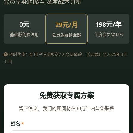
会员享4K回放与深度战术分析
0元
198元/年
29元/月
基础版免费注册
年度会员省43%
会员版解锁全部
限时优惠：新用户注册即送7天会员体验，活动截止至2025年3月
31日
免费获取专属方案
留下信息，我们的顾问将在30分钟内与您联系
姓名
*