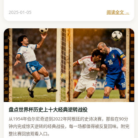
2025-01-05
阅读全文 →
世界杯十大经典比赛回顾配图
盘点世界杯历史上十大经典逆转战役
从1954年伯尔尼奇迹到2022年阿根廷的史诗决赛，那些在90分
钟内完成惊天逆转的经典战役，每一场都值得被反复回味。附完
整比赛回放观看入口。