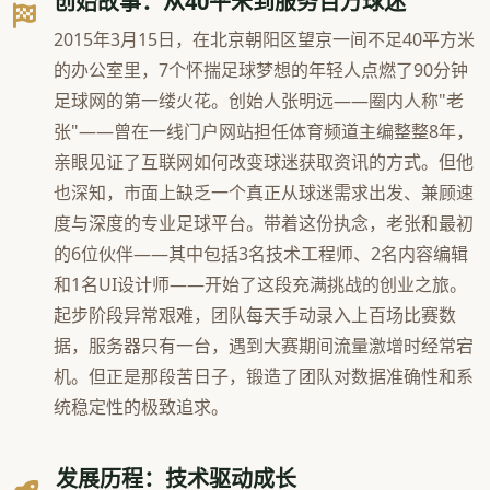
创始故事：从40平米到服务百万球迷
2015年3月15日，在北京朝阳区望京一间不足40平方米
的办公室里，7个怀揣足球梦想的年轻人点燃了90分钟
足球网的第一缕火花。创始人张明远——圈内人称"老
张"——曾在一线门户网站担任体育频道主编整整8年，
亲眼见证了互联网如何改变球迷获取资讯的方式。但他
也深知，市面上缺乏一个真正从球迷需求出发、兼顾速
度与深度的专业足球平台。带着这份执念，老张和最初
的6位伙伴——其中包括3名技术工程师、2名内容编辑
和1名UI设计师——开始了这段充满挑战的创业之旅。
起步阶段异常艰难，团队每天手动录入上百场比赛数
据，服务器只有一台，遇到大赛期间流量激增时经常宕
机。但正是那段苦日子，锻造了团队对数据准确性和系
统稳定性的极致追求。
发展历程：技术驱动成长