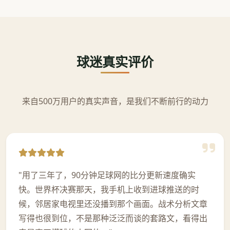
球迷真实评价
来自500万用户的真实声音，是我们不断前行的动力
"用了三年了，90分钟足球网的比分更新速度确实
快。世界杯决赛那天，我手机上收到进球推送的时
候，邻居家电视里还没播到那个画面。战术分析文章
写得也很到位，不是那种泛泛而谈的套路文，看得出