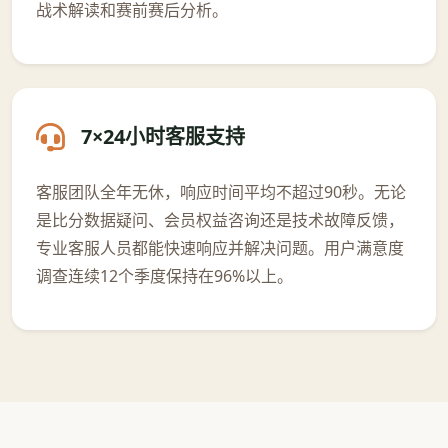
战术解读和赛前赛后分析。
7×24小时客服支持
客服团队全年无休，响应时间平均不超过90秒。无论
是比分数据疑问、会员权益咨询还是技术故障反馈，
专业客服人员都能快速响应并解决问题。用户满意度
调查连续12个季度保持在96%以上。