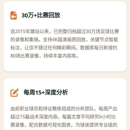
30万+比赛回放
自2015年建站以来，已完整归档超过30万场足球比赛
的录像和集锦。支持4K超清画质回放，关键节点智能
标注，让您不错过任何精彩瞬间。数据库每日新增约
80场比赛录像，持续丰富内容库。
每周15+深度分析
由前职业球员和持证教练组成的分析团队，每周产出
超过15篇战术深度内容。每篇文章平均研究6小时比
赛录像，配合数据可视化图表，为球迷提供专业级的