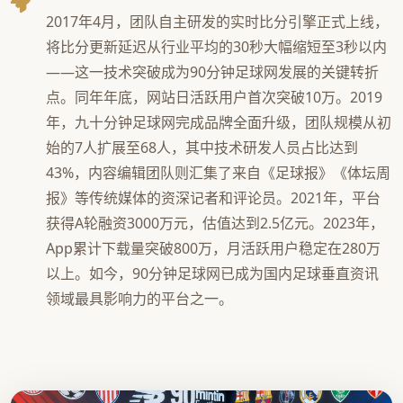
2017年4月，团队自主研发的实时比分引擎正式上线，
将比分更新延迟从行业平均的30秒大幅缩短至3秒以内
——这一技术突破成为90分钟足球网发展的关键转折
点。同年年底，网站日活跃用户首次突破10万。2019
年，九十分钟足球网完成品牌全面升级，团队规模从初
始的7人扩展至68人，其中技术研发人员占比达到
43%，内容编辑团队则汇集了来自《足球报》《体坛周
报》等传统媒体的资深记者和评论员。2021年，平台
获得A轮融资3000万元，估值达到2.5亿元。2023年，
App累计下载量突破800万，月活跃用户稳定在280万
以上。如今，90分钟足球网已成为国内足球垂直资讯
领域最具影响力的平台之一。