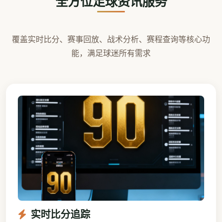
全方位足球资讯服务
覆盖实时比分、赛事回放、战术分析、赛程查询等核心功
能，满足球迷所有需求
90分钟足球即时比分界面展示
实时比分追踪