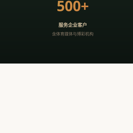
500+
服务企业客户
含体育媒体与博彩机构