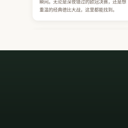
瞬间。无论是深夜错过的欧冠决赛，还是想
重温的经典德比大战，这里都能找到。