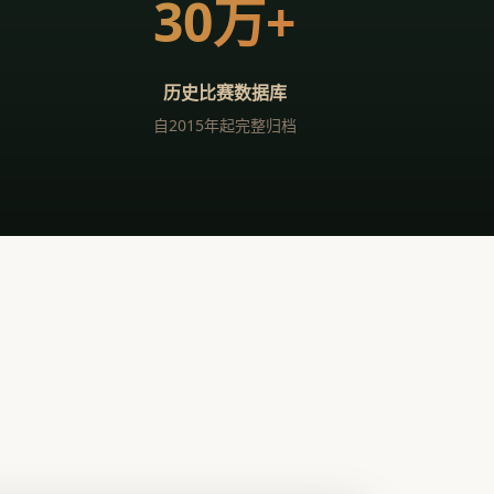
30万+
历史比赛数据库
自2015年起完整归档