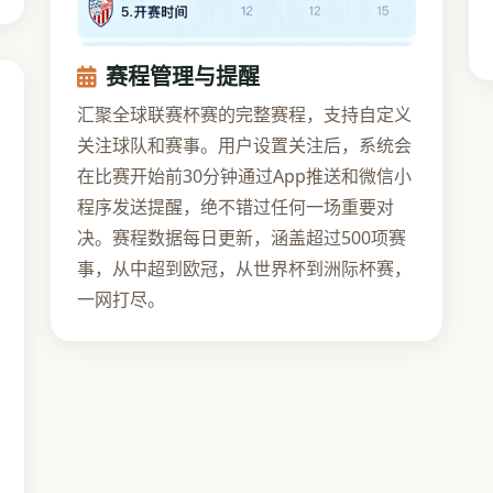
智能赛程管理与提醒功能
赛程管理与提醒
汇聚全球联赛杯赛的完整赛程，支持自定义
关注球队和赛事。用户设置关注后，系统会
在比赛开始前30分钟通过App推送和微信小
程序发送提醒，绝不错过任何一场重要对
决。赛程数据每日更新，涵盖超过500项赛
事，从中超到欧冠，从世界杯到洲际杯赛，
一网打尽。