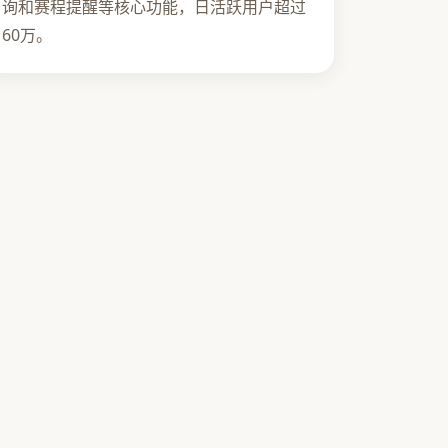
询和赛程提醒等核心功能，日活跃用户超过
60万。