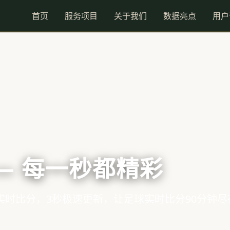
首页
服务项目
关于我们
数据亮点
用户
 — 每一秒都精彩
赛实时比分，3秒极速更新，让足球实时比分90分钟尽