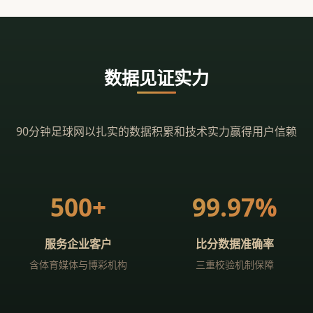
数据见证实力
90分钟足球网以扎实的数据积累和技术实力赢得用户信赖
500+
99.97%
服务企业客户
比分数据准确率
含体育媒体与博彩机构
三重校验机制保障