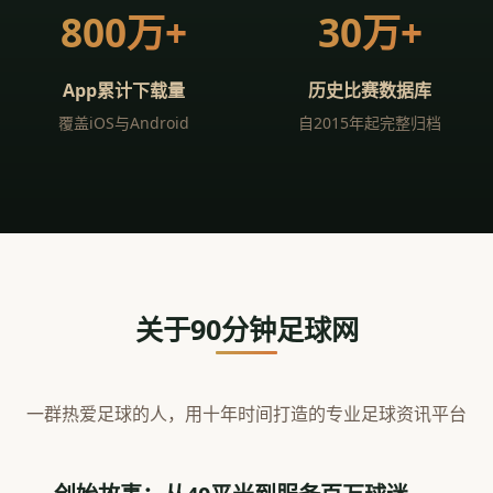
800万+
30万+
App累计下载量
历史比赛数据库
覆盖iOS与Android
自2015年起完整归档
关于90分钟足球网
一群热爱足球的人，用十年时间打造的专业足球资讯平台