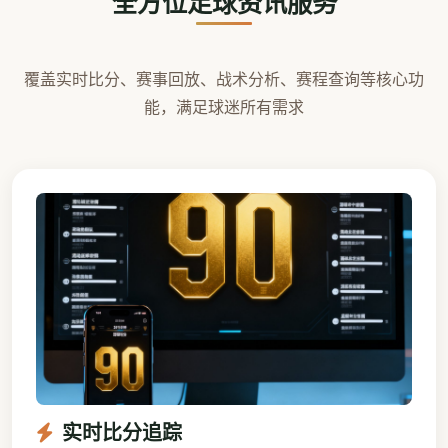
全方位足球资讯服务
覆盖实时比分、赛事回放、战术分析、赛程查询等核心功
能，满足球迷所有需求
90分钟足球即时比分界面展示
实时比分追踪