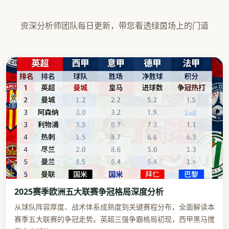
资深分析师团队每日更新，带您看透绿茵场上的门道
2025赛季五大联赛争冠格局分析配图
2025赛季欧洲五大联赛争冠格局深度分析
从球队阵容厚度、战术体系成熟度到关键赛程分布，全面解读本
赛季五大联赛的争冠走势。英超三强争霸格局初现，西甲黑马搅