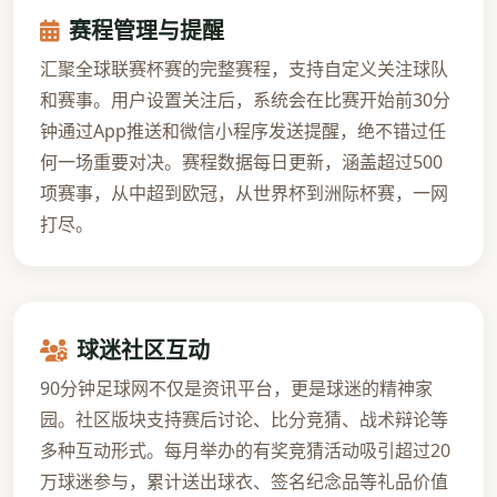
智能赛程管理与提醒功能
赛程管理与提醒
汇聚全球联赛杯赛的完整赛程，支持自定义关注球队
和赛事。用户设置关注后，系统会在比赛开始前30分
钟通过App推送和微信小程序发送提醒，绝不错过任
何一场重要对决。赛程数据每日更新，涵盖超过500
项赛事，从中超到欧冠，从世界杯到洲际杯赛，一网
打尽。
球迷社区互动
90分钟足球网不仅是资讯平台，更是球迷的精神家
园。社区版块支持赛后讨论、比分竞猜、战术辩论等
多种互动形式。每月举办的有奖竞猜活动吸引超过20
万球迷参与，累计送出球衣、签名纪念品等礼品价值