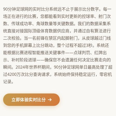
90分钟足球网的实时比分系统远不止于展示比分数字。每一
场正在进行的比赛，您都能看到实时更新的控球率、射门次
数、传球成功率、角球数量等关键数据。我们的数据采集系
统直接对接国际顶级体育数据供应商，并通过自有算法进行
二次校验。当一名前锋在禁区内起脚射门，从皮球越过门线
到您的手机屏幕上比分跳动，整个过程不超过3秒。系统还
能根据比赛进程智能推送关键事件——点球判罚、红牌出
示、补时阶段进球——确保您不会遗漏任何决定比赛走向的
瞬间。2024年世界杯期间，90分钟足球网单日最高处理了超
过4200万次比分查询请求，系统始终保持稳定运行，零宕机
记录。
立即体验实时比分