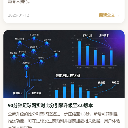
局令人期待。
2025-01-12
阅读全文 →
实时比分引擎3.0升级公告配图
90分钟足球网实时比分引擎升级至3.0版本
全新升级的比分引擎将延迟进一步压缩至1.8秒，新增AI预测性
推送功能，可在进球发生前预判并提前加载相关数据，用户体验
再次大幅提升。