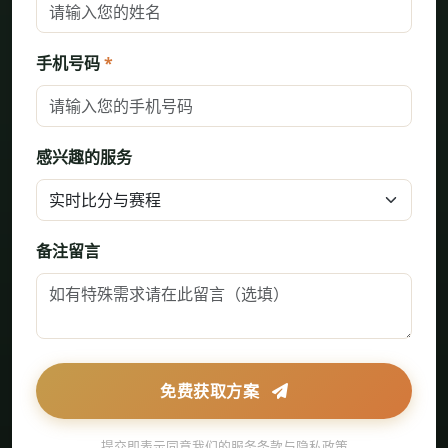
手机号码
*
感兴趣的服务
备注留言
免费获取方案
提交即表示同意我们的服务条款与隐私政策