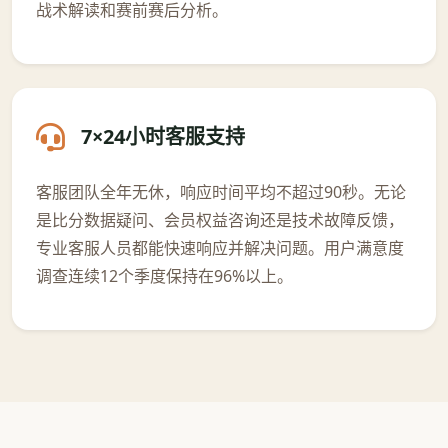
战术解读和赛前赛后分析。
7×24小时客服支持
客服团队全年无休，响应时间平均不超过90秒。无论
是比分数据疑问、会员权益咨询还是技术故障反馈，
专业客服人员都能快速响应并解决问题。用户满意度
调查连续12个季度保持在96%以上。