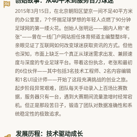
创始故事：从40平米到服务百万球迷
2015年3月15日，在北京朝阳区望京一间不足40平方米
的办公室里，7个怀揣足球梦想的年轻人点燃了90分钟
足球网的第一缕火花。创始人张明远——圈内人称"老
张"——曾在一线门户网站担任体育频道主编整整8年，
亲眼见证了互联网如何改变球迷获取资讯的方式。但他
也深知，市面上缺乏一个真正从球迷需求出发、兼顾速
度与深度的专业足球平台。带着这份执念，老张和最初
的6位伙伴——其中包括3名技术工程师、2名内容编辑
和1名UI设计师——开始了这段充满挑战的创业之旅。
起步阶段异常艰难，团队每天手动录入上百场比赛数
据，服务器只有一台，遇到大赛期间流量激增时经常宕
机。但正是那段苦日子，锻造了团队对数据准确性和系
统稳定性的极致追求。
发展历程：技术驱动成长