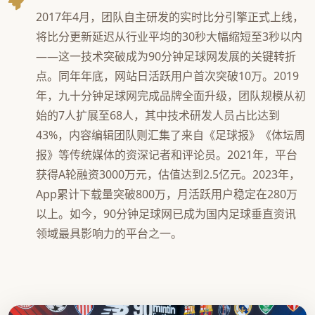
2017年4月，团队自主研发的实时比分引擎正式上线，
将比分更新延迟从行业平均的30秒大幅缩短至3秒以内
——这一技术突破成为90分钟足球网发展的关键转折
点。同年年底，网站日活跃用户首次突破10万。2019
年，九十分钟足球网完成品牌全面升级，团队规模从初
始的7人扩展至68人，其中技术研发人员占比达到
43%，内容编辑团队则汇集了来自《足球报》《体坛周
报》等传统媒体的资深记者和评论员。2021年，平台
获得A轮融资3000万元，估值达到2.5亿元。2023年，
App累计下载量突破800万，月活跃用户稳定在280万
以上。如今，90分钟足球网已成为国内足球垂直资讯
领域最具影响力的平台之一。