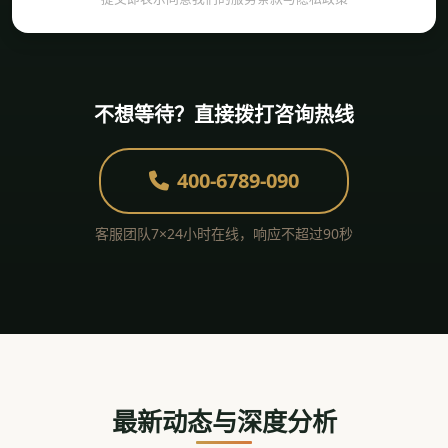
不想等待？直接拨打咨询热线
400-6789-090
客服团队7×24小时在线，响应不超过90秒
最新动态与深度分析