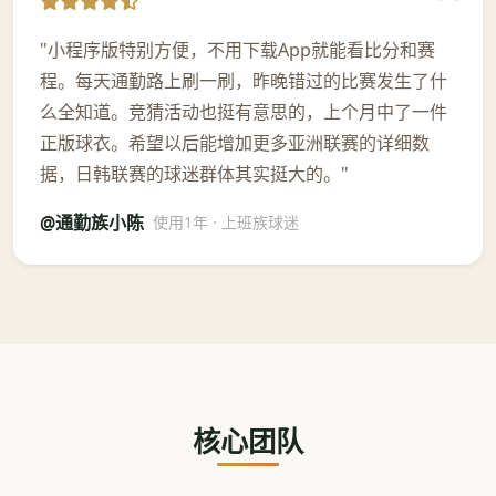
"小程序版特别方便，不用下载App就能看比分和赛
程。每天通勤路上刷一刷，昨晚错过的比赛发生了什
么全知道。竞猜活动也挺有意思的，上个月中了一件
正版球衣。希望以后能增加更多亚洲联赛的详细数
据，日韩联赛的球迷群体其实挺大的。"
@通勤族小陈
使用1年 · 上班族球迷
核心团队