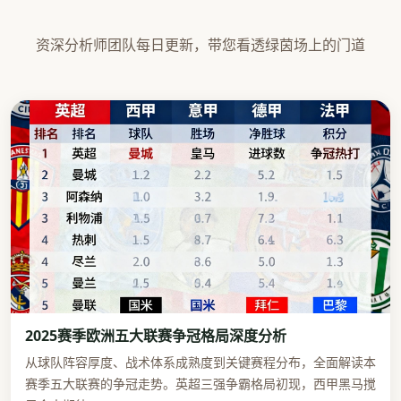
资深分析师团队每日更新，带您看透绿茵场上的门道
2025赛季五大联赛争冠格局分析配图
2025赛季欧洲五大联赛争冠格局深度分析
从球队阵容厚度、战术体系成熟度到关键赛程分布，全面解读本
赛季五大联赛的争冠走势。英超三强争霸格局初现，西甲黑马搅