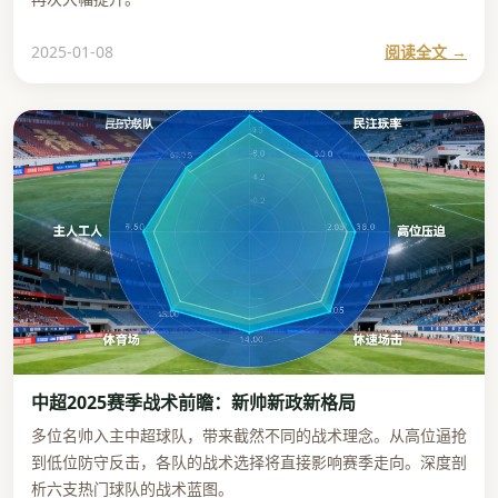
2025-01-08
阅读全文 →
中超新赛季战术前瞻配图
中超2025赛季战术前瞻：新帅新政新格局
多位名帅入主中超球队，带来截然不同的战术理念。从高位逼抢
到低位防守反击，各队的战术选择将直接影响赛季走向。深度剖
析六支热门球队的战术蓝图。