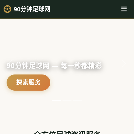
90分钟足球网
90分钟足球网 — 每一秒都精彩
上一张
下一
探索服务