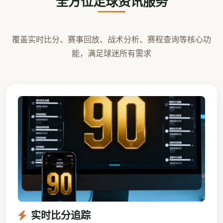
全方位足球资讯服务
覆盖实时比分、赛事回放、战术分析、赛程查询等核心功
能，满足球迷所有需求
90分钟足球即时比分界面展示
实时比分追踪