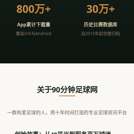
800万+
30万+
App累计下载量
历史比赛数据库
覆盖iOS与Android
自2015年起完整归档
关于90分钟足球网
一群热爱足球的人，用十年时间打造的专业足球资讯平台