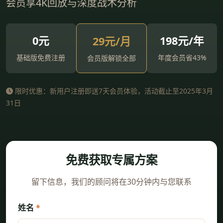
会员享4K回放与深度战术分析
0元
198元/年
29元/月
基础版免费注册
年度会员省43%
会员版解锁全部
限时优惠：新用户注册即送7天会员体验，活动截止至2025年3月
31日
免费获取专属方案
留下信息，我们的顾问将在30分钟内与您联系
姓名
*