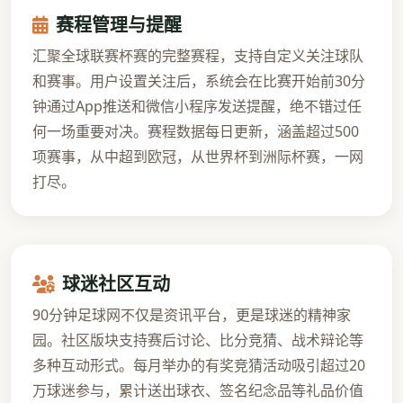
智能赛程管理与提醒功能
赛程管理与提醒
汇聚全球联赛杯赛的完整赛程，支持自定义关注球队
和赛事。用户设置关注后，系统会在比赛开始前30分
钟通过App推送和微信小程序发送提醒，绝不错过任
何一场重要对决。赛程数据每日更新，涵盖超过500
项赛事，从中超到欧冠，从世界杯到洲际杯赛，一网
打尽。
球迷社区互动
90分钟足球网不仅是资讯平台，更是球迷的精神家
园。社区版块支持赛后讨论、比分竞猜、战术辩论等
多种互动形式。每月举办的有奖竞猜活动吸引超过20
万球迷参与，累计送出球衣、签名纪念品等礼品价值