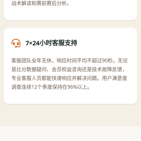
战术解读和赛前赛后分析。
7×24小时客服支持
客服团队全年无休，响应时间平均不超过90秒。无论
是比分数据疑问、会员权益咨询还是技术故障反馈，
专业客服人员都能快速响应并解决问题。用户满意度
调查连续12个季度保持在96%以上。