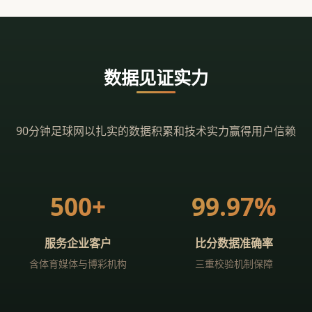
数据见证实力
90分钟足球网以扎实的数据积累和技术实力赢得用户信赖
500+
99.97%
服务企业客户
比分数据准确率
含体育媒体与博彩机构
三重校验机制保障