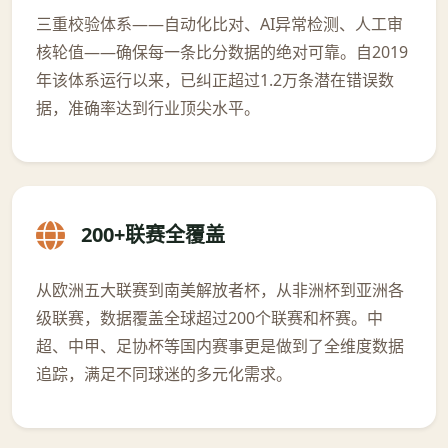
三重校验体系——自动化比对、AI异常检测、人工审
核轮值——确保每一条比分数据的绝对可靠。自2019
年该体系运行以来，已纠正超过1.2万条潜在错误数
据，准确率达到行业顶尖水平。
200+联赛全覆盖
从欧洲五大联赛到南美解放者杯，从非洲杯到亚洲各
级联赛，数据覆盖全球超过200个联赛和杯赛。中
超、中甲、足协杯等国内赛事更是做到了全维度数据
追踪，满足不同球迷的多元化需求。