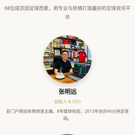
68位成员因足球而聚，用专业与热情打造最好的足球资讯平
台
创始人张明远肖像
张明远
创始人 & CEO
前门户网站体育频道主编，8年媒体经验，2015年创办90分钟足球
网。