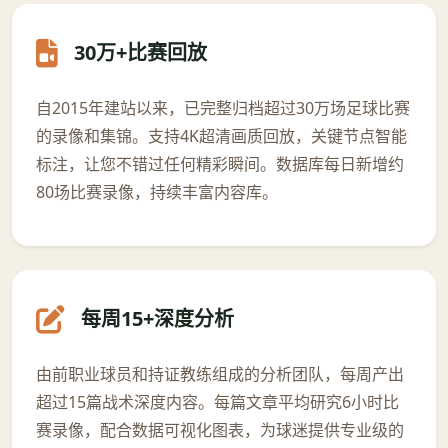
30万+比赛回放
自2015年建站以来，已完整归档超过30万场足球比赛
的录像和集锦。支持4K超清画质回放，关键节点智能
标注，让您不错过任何精彩瞬间。数据库每日新增约
80场比赛录像，持续丰富内容库。
每周15+深度分析
由前职业球员和持证教练组成的分析团队，每周产出
超过15篇战术深度内容。每篇文章平均研究6小时比
赛录像，配合数据可视化图表，为球迷提供专业级的