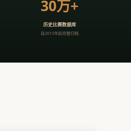
30万+
历史比赛数据库
自2015年起完整归档