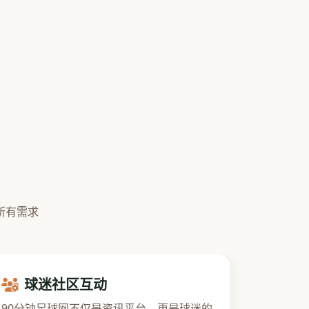
所有需求
球迷社区互动
90分钟足球网不仅是资讯平台，更是球迷的