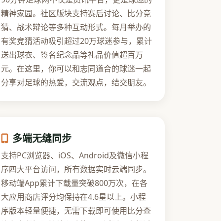
精神家园。社区版块支持赛后讨论、比分竞
猜、战术辩论等多种互动形式。每月举办的
有奖竞猜活动吸引超过20万球迷参与，累计
送出球衣、签名纪念品等礼品价值超百万
元。在这里，你可以和志同道合的球迷一起
分享对足球的热爱，交流观点，结交朋友。
多端无缝同步
支持PC浏览器、iOS、Android及微信小程
序四大平台访问，所有数据实时云端同步。
移动端App累计下载量突破800万次，在各
大应用商店评分均保持在4.6星以上。小程
序版本轻量便捷，无需下载即可使用比分查